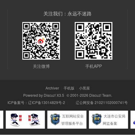
关注我们：永远不迷路
关注微博
手机APP
Archiver
|
手机版
|
小黑屋
Powered by
Discuz!
X3.5
© 2001-2026
Discuz! Team
.
ICP备案号：
辽ICP备13014829号-2
|
辽公网安备 21021102000741号
连
互联网站安全
大连市公安局
管理服务平台
网监备案