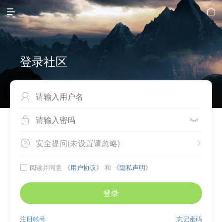


登录社区



安全提问(未设置请忽略)


阅读并同意
《用户协议》
和
《隐私声明》

登录
注册帐号
忘记密码