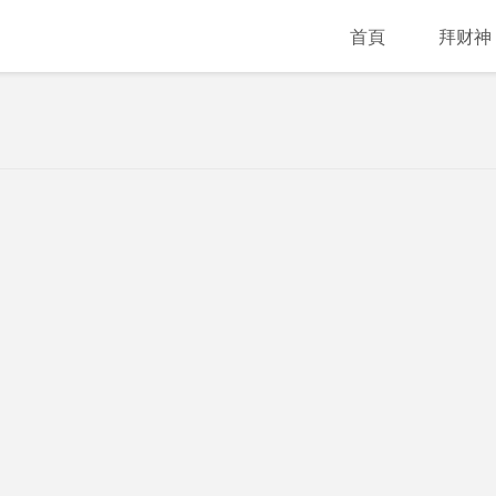
首頁
拜财神