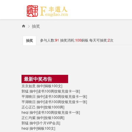
抽奖
丰
参与人数:
91
抽奖消耗:
100
銅板 每天可抽奖:
2
次
抽奖
道
›
人
·
中
华
最新中奖布告
京京如意 抽中[铜板100文]
传
郭猛 抽中[读书100两纹银充值卡一张]
统
平湖映日 抽中[读书100两纹银充值卡一张]
平湖映日 抽中[读书100两纹银充值卡一张]
文
正心正己 抽中[纹银1000两]
化
heqi 抽中[读书100两纹银充值卡一张]
正仁均紫 抽中[纹银1000两]
郭猛 抽中[3个月VIP会员]
heqi 抽中[铜板100文]