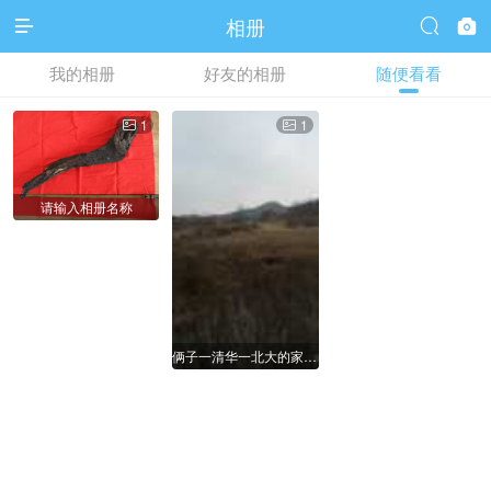
相册



我的相册
好友的相册
随便看看
1
1


请输入相册名称
俩子一清华一北大的家门前