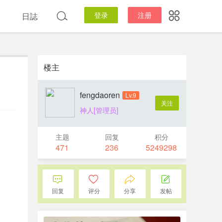
登录
注册
日誌
楼主
fengdaoren
Lv.9
关注
神人[管理员]
主题
回复
积分
471
236
5249298
回复
评分
分享
发帖