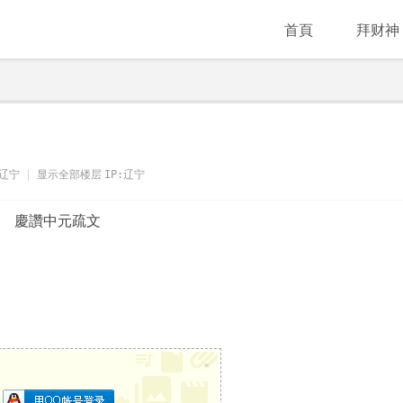
首頁
拜财神
辽宁
|
显示全部楼层
IP:辽宁
慶讚中元疏文
×