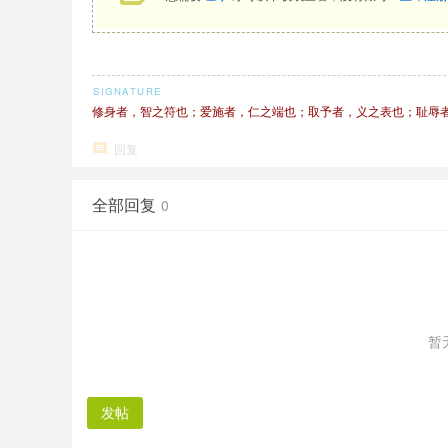
修身者，智之符也；爱施者，仁之端也；取予者，义之表也；耻辱者
回复
全部回复
0
暂
发帖