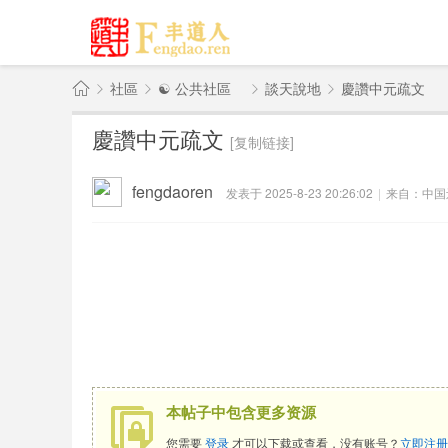
社區
☯ 公共社區
談天說地
慶讚中元疏文
丰
慶讚中元疏文
[复制链接]
道
»
›
›
›
人
fengdaoren
发表于 2025-8-23 20:26:02
|
来自：中国
·
中
华
传
统
文
化
本帖子中包含更多资源
您需要
登录
才可以下载或查看，没有账号？
立即注册