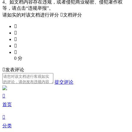
4、如文档内容存在违规，或者侵犯商业秘密、侵犯著作权
等，请点击“违规举报”。
请如实的对该文档进行评分

文档评分





0
分

发表评论
提交评论

首页

分类