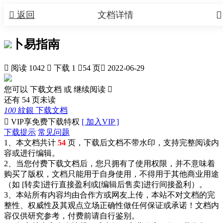


返回
文档详情
卜易指南

阅读 1042

下载 1

54 页

2022-06-29
您可以 下载文档 或
继续阅读

还有
54
页未读
100
紋銀
下载文档

VIP享免费下载特权
[ 加入VIP ]
下载提示
常见问题
1、本文档共计
54
页，下载后文档不带水印，支持完整阅读内
容或进行编辑。
2、当您付费下载文档后，您只拥有了使用权限，并不意味着
购买了版权，文档只能用于自身使用，不得用于其他商业用途
（如 [转卖]进行直接盈利或[编辑后售卖]进行间接盈利）。
3、本站所有内容均由合作方或网友上传，本站不对文档的完
整性、权威性及其观点立场正确性做任何保证或承诺！文档内
容仅供研究参考，付费前请自行鉴别。