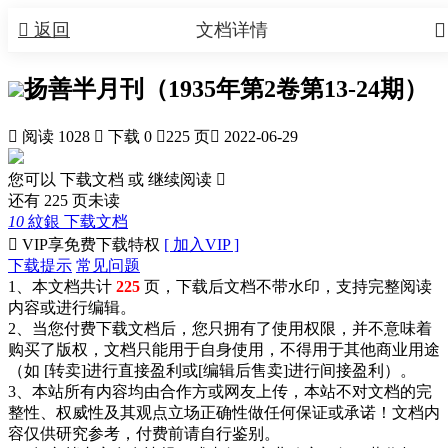


返回
文档详情
扬善半月刊（1935年第2卷第13-24期）

阅读 1028

下载 0

225 页

2022-06-29
您可以 下载文档 或
继续阅读

还有
225
页未读
10
紋銀
下载文档

VIP享免费下载特权
[ 加入VIP ]
下载提示
常见问题
1、本文档共计
225
页，下载后文档不带水印，支持完整阅读
内容或进行编辑。
2、当您付费下载文档后，您只拥有了使用权限，并不意味着
购买了版权，文档只能用于自身使用，不得用于其他商业用途
（如 [转卖]进行直接盈利或[编辑后售卖]进行间接盈利）。
3、本站所有内容均由合作方或网友上传，本站不对文档的完
整性、权威性及其观点立场正确性做任何保证或承诺！文档内
容仅供研究参考，付费前请自行鉴别。