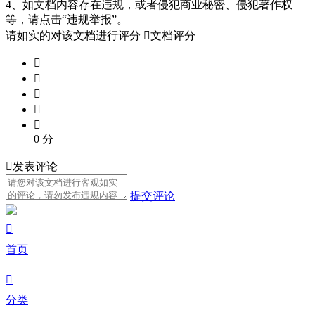
4、如文档内容存在违规，或者侵犯商业秘密、侵犯著作权
等，请点击“违规举报”。
请如实的对该文档进行评分

文档评分





0
分

发表评论
提交评论

首页

分类