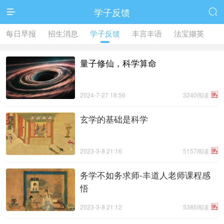
学子反馈


每日早报
招生消息
学子反馈
丰言丰语
法宝撷英
量子修仙，科学算命
热
2024-7-27 18:56
3240阅读
玄学的基础是科学
热
2023-3-8 21:16
5157阅读
务学不如务求师-丰道人老师课程感
悟
热
2023-3-8 21:12
5385阅读